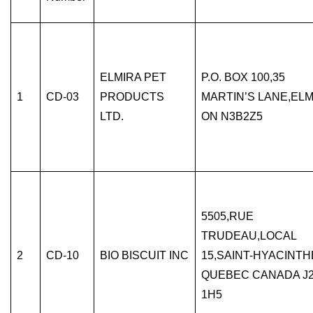
ELMIRA PET
P.O. BOX 100,35
1
CD-03
PRODUCTS
MARTIN’S LANE,ELM
LTD.
ON N3B2Z5
5505,RUE
TRUDEAU,LOCAL
2
CD-10
BIO BISCUIT INC
15,SAINT-HYACINTH
QUEBEC CANADA J
1H5