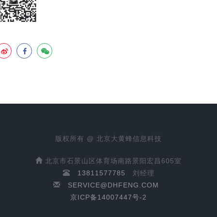
版权所有 @ 北京大黄蜂信息科技
北京市石景山区体育场南路景阳宏昌605室
13811577785
刘经理
SERVICE@DHFENG.COM
京ICP备14007447号-2