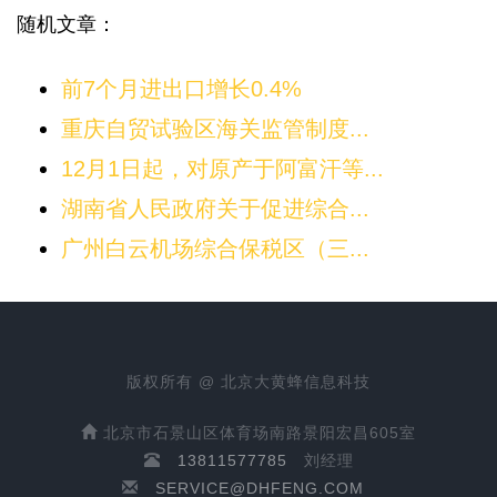
随机文章：
前7个月进出口增长0.4%
重庆自贸试验区海关监管制度...
12月1日起，对原产于阿富汗等...
湖南省人民政府关于促进综合...
广州白云机场综合保税区（三...
版权所有 @ 北京大黄蜂信息科技
北京市石景山区体育场南路景阳宏昌605室
13811577785
刘经理
SERVICE@DHFENG.COM