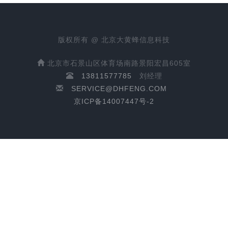
版权所有 @ 北京大黄蜂信息科技
北京市石景山区体育场南路景阳宏昌605室
13811577785
刘经理
SERVICE@DHFENG.COM
京ICP备14007447号-2