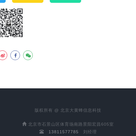
版权所有 @ 北京大黄蜂信息科技
北京市石景山区体育场南路景阳宏昌605室
13811577785
刘经理