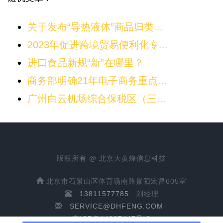
关于发布“导热液体”商品归类...
2023年促进跨境贸易便利化专...
进口食品新规“新”在哪里？
商务部明确21年电子商务重点...
广州白云机场综合保税区（三...
版权所有 @ 北京大黄蜂信息科技
北京市石景山区体育场南路景阳宏昌605室
13811577785
刘经理
SERVICE@DHFENG.COM
京ICP备14007447号-2