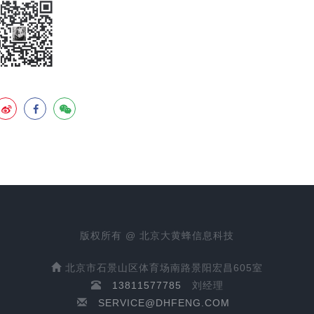
版权所有 @ 北京大黄蜂信息科技
北京市石景山区体育场南路景阳宏昌605室
13811577785
刘经理
SERVICE@DHFENG.COM